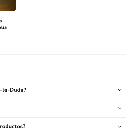
s
lia
y-la-Duda?
productos?