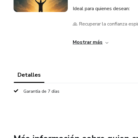
Ideal para quienes desean:
🙏 Recuperar la confianza espir
🧠 Entender por qué surgen la
Mostrar más
📖 Reforzar la fe con enseñanz
✨ Encontrar paz y claridad en
Detalles
Con un lenguaje sencillo y ac
Garantía de 7 días
proceso de reflexión, crecimien
No se trata de promesas vacía
aplicables a la vida diaria.
📘 Empieza hoy tu camino hacia