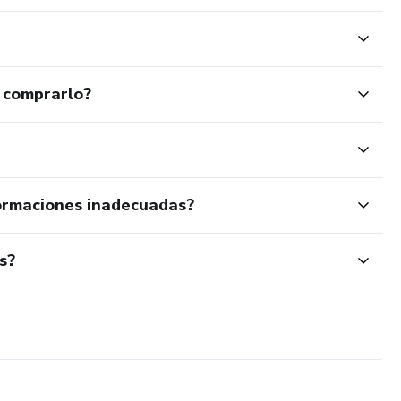
 comprarlo?
ormaciones inadecuadas?
s?