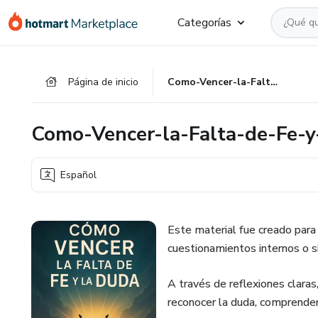
Ir
Ir
Ir
Categorías
al
a
al
contenido
la
pie
principal
página
de
Página de inicio
Como-Vencer-la-Falta-de-Fe-y-la-Duda
de
página
pago
Como-Vencer-la-Falta-de-Fe-y
Español
Este material fue creado para
cuestionamientos internos o si
A través de reflexiones claras
reconocer la duda, comprender 