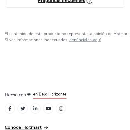
Preguntas frecuentes
El contenido de este producto no representa la opinión de Hotmart.
Si ves informaciones inadecuadas,
denúncialas aquí
en Ciudad de México
en Bogotá
en Amsterdam
en Madrid
en Belo Horizonte
Hecho con
❤
Conoce Hotmart