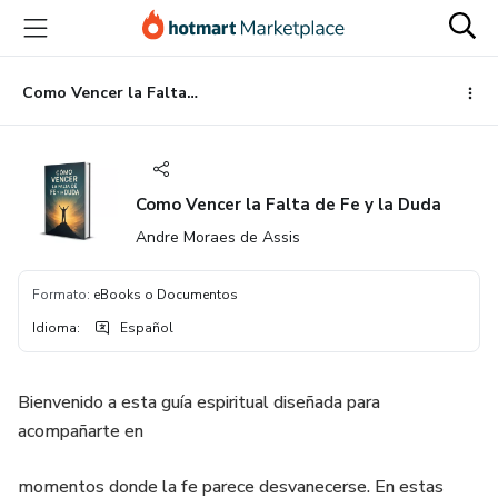
Ir
Ir
Ir
al
a
al
contenido
la
pie
principal
página
de
Como Vencer la Falta de Fe y la Duda
de
página
pago
Como Vencer la Falta de Fe y la Duda
Andre Moraes de Assis
Formato
:
eBooks o Documentos
Idioma
:
Español
Bienvenido a esta guía espiritual diseñada para
acompañarte en
momentos donde la fe parece desvanecerse. En estas