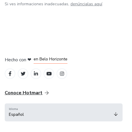
Si ves informaciones inadecuadas,
denúncialas aquí
en Ciudad de México
en Bogotá
en Amsterdam
en Madrid
en Belo Horizonte
Hecho con
❤
Conoce Hotmart
Idioma
Español