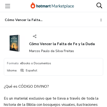
Ir
Ir
Ir
al
a
al
contenido
la
pie
principal
página
de
Cómo Vencer la Falta de Fe y la Duda
de
página
pago
Cómo Vencer la Falta de Fe y la Duda
Marcos Paulo da Silva Freitas
Formato
:
eBooks o Documentos
Idioma
:
Español
¿Qué es CÓDIGO DIVINO?
Es un material exclusivo que te lleva a través de toda la
historia de la Biblia con bosquejos visuales, ilustraciones