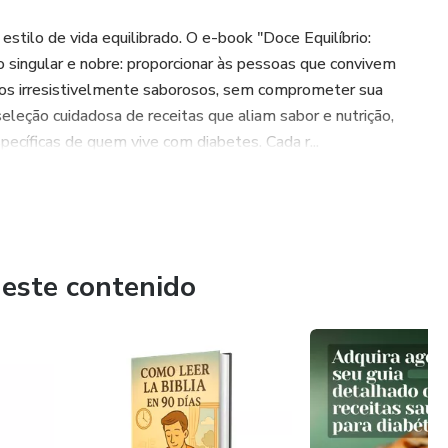
estilo de vida equilibrado. O e-book "Doce Equilíbrio:
 singular e nobre: proporcionar às pessoas que convivem
tos irresistivelmente saborosos, sem comprometer sua
leção cuidadosa de receitas que aliam sabor e nutrição,
pecíficas de quem vive com diabetes. Cada r...
 este contenido