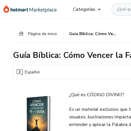
Ir
Ir
Ir
Categorías
al
a
al
contenido
la
pie
principal
página
de
Página de inicio
Guía Bíblica: Cómo Vencer la Falta de Fe y la Duda
de
página
pago
Guía Bíblica: Cómo Vencer la F
Español
¿Qué es CÓDIGO DIVINO?
Es un material exclusivo que t
visuales, ilustraciones impact
entender y aplicar la Palabra