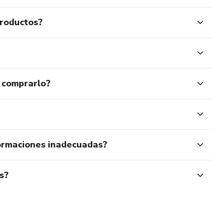
productos?
 comprarlo?
ormaciones inadecuadas?
s?