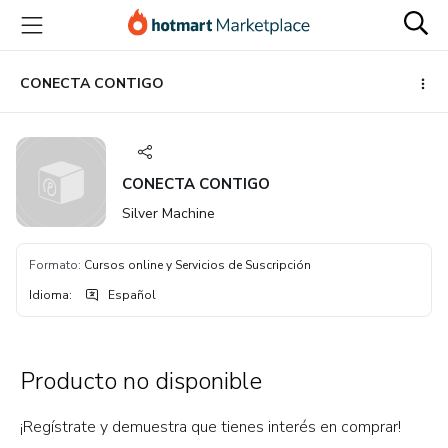
Ir
Ir
Ir
al
a
al
contenido
la
pie
principal
página
de
CONECTA CONTIGO
de
página
pago
CONECTA CONTIGO
Silver Machine
Formato
:
Cursos online y Servicios de Suscripción
Idioma
:
Español
Producto no disponible
¡Regístrate y demuestra que tienes interés en comprar!