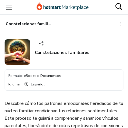
Ir
Ir
Ir
al
a
al
contenido
la
pie
principal
página
de
Constelaciones familiares
de
página
pago
Constelaciones familiares
Formato
:
eBooks o Documentos
Idioma
:
Español
Descubre cómo los patrones emocionales heredados de tu
núcleo familiar condicionan tus relaciones sentimentales.
Este proceso te guiará a comprender y sanar los vínculos
parentales, liberándote de ciclos repetitivos de conexiones