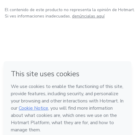
El contenido de este producto no representa la opinión de Hotmart.
Si ves informaciones inadecuadas,
denúncialas aquí
en Ciudad de México
en Bogotá
en Amsterdam
en Madrid
en Belo Horizonte
Hecho con
❤
Conoce Hotmart
Idioma
Español