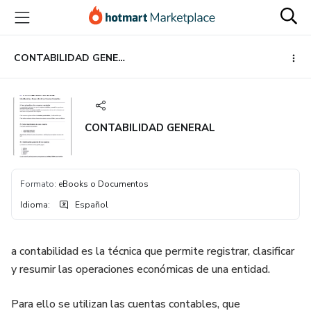
Ir
Ir
Ir
al
a
al
contenido
la
pie
principal
página
de
CONTABILIDAD GENERAL
de
página
pago
CONTABILIDAD GENERAL
Formato
:
eBooks o Documentos
Idioma
:
Español
a contabilidad es la técnica que permite registrar, clasificar
y resumir las operaciones económicas de una entidad.
Para ello se utilizan las cuentas contables, que