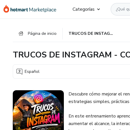
Ir
Ir
Ir
Categorías
al
a
al
contenido
la
pie
principal
página
de
Página de inicio
TRUCOS DE INSTAGRAM - CONTENIDO IMPARABLE
de
página
pago
TRUCOS DE INSTAGRAM - C
Español
Descubre cómo mejorar el ren
estrategias simples, prácticas
En este entrenamiento aprende
aumentar el alcance, la intera