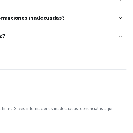
ormaciones inadecuadas?
s?
otmart. Si ves informaciones inadecuadas,
denúncialas aquí