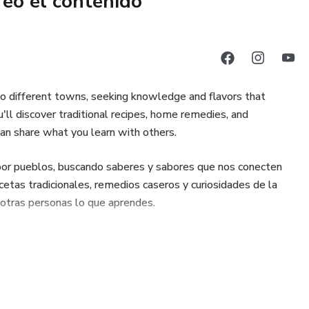
reó el contenido
o está dando los resultados que esperas, aquí encontrarás
mbiarlo todo.
 to different towns, seeking knowledge and flavors that
u'll discover traditional recipes, home remedies, and
 can share what you learn with others.
 por pueblos, buscando saberes y sabores que nos conecten
recetas tradicionales, remedios caseros y curiosidades de la
otras personas lo que aprendes.