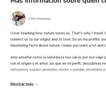
Más información sobre quien c
Si sientes que tu contenido n
ajustes rápidos que pueden ca
1 Año Hotmarter
I love teaching how nature saves us. That's why I travel
connect us to our origins and to love. So on my profile, yo
fascinating facts about nature. I hope you learn a lot and
amo enseñar como la naturaleza nos salva. por eso viajo
con el origen y el amor. asi que en mi perfil, descubriras 
naturaleza. espero aprendas mucho y puedas enseñarle a 
Mostrar más