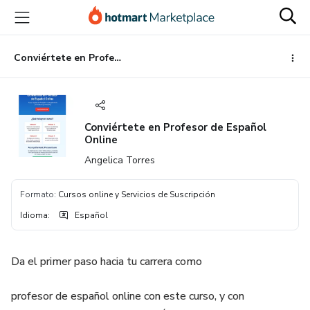
Ir
Ir
Ir
al
a
al
contenido
la
pie
principal
página
de
Conviértete en Profesor de Español Online
de
página
pago
Conviértete en Profesor de Español
Online
Angelica Torres
Formato
:
Cursos online y Servicios de Suscripción
Idioma
:
Español
Da el primer paso hacia tu carrera como
profesor de español online con este curso, y con