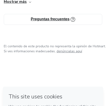
Mostrar más
Preguntas frecuentes
El contenido de este producto no representa la opinión de Hotmart.
Si ves informaciones inadecuadas,
denúncialas aquí
en Ciudad de México
en Bogotá
en Amsterdam
en Madrid
en Belo Horizonte
Hecho con
❤