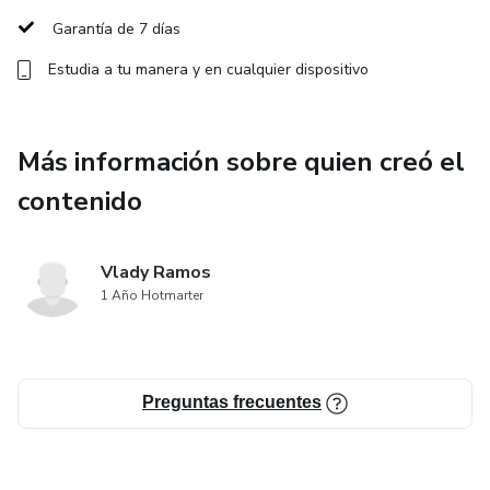
estrategias que te permitirán ganar seguidores y crear una
Garantía de 7 días
comunidad fiel de manera natural.
Estudia a tu manera y en cualquier dispositivo
*Monetiza tu presencia digital: Aprende cómo generar
ingresos a través de tu marca personal, desde
Más información sobre quien creó el
colaboraciones con marcas hasta la venta de productos o
servicios propios.
contenido
¡Inscríbete hoy y empieza a transformar tu marca personal!
Vlady Ramos
1 Año Hotmarter
Preguntas frecuentes