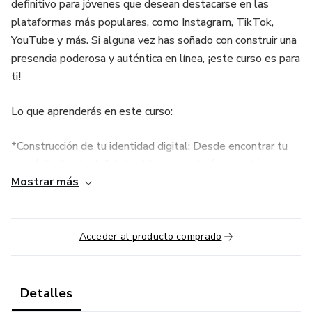
definitivo para jóvenes que desean destacarse en las
plataformas más populares, como Instagram, TikTok,
YouTube y más. Si alguna vez has soñado con construir una
presencia poderosa y auténtica en línea, ¡este curso es para
ti!
Lo que aprenderás en este curso:
*Construcción de tu identidad digital: Desde encontrar tu
propósito hasta definir tu nicho, aprenderás a ser tú mismo
Mostrar más
y conectar con las personas correctas.
*Creación de contenido atractivo: Te enseñaré a crear
publicaciones visualmente impactantes que capturen la
Acceder al producto comprado
atención de tu audiencia, sin necesidad de ser un experto en
diseño.
Detalles
*Crecimiento orgánico en redes sociales: Descubre las