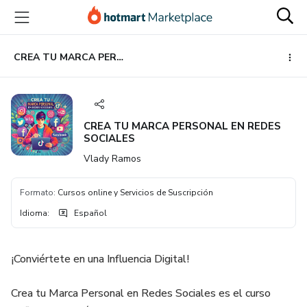
Ir
Ir
Ir
al
a
al
contenido
la
pie
principal
página
de
CREA TU MARCA PERSONAL EN REDES SOCIALES
de
página
pago
CREA TU MARCA PERSONAL EN REDES
SOCIALES
Vlady Ramos
Formato
:
Cursos online y Servicios de Suscripción
Idioma
:
Español
¡Conviértete en una Influencia Digital!
Crea tu Marca Personal en Redes Sociales es el curso