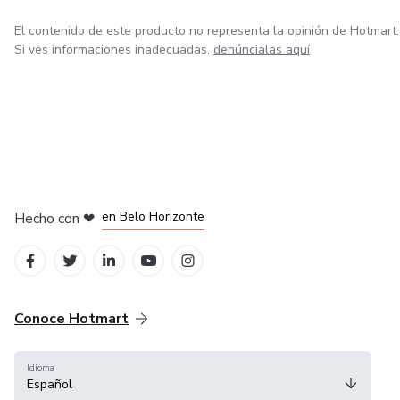
El contenido de este producto no representa la opinión de Hotmart.
Si ves informaciones inadecuadas,
denúncialas aquí
en Ciudad de México
en Bogotá
en Amsterdam
en Madrid
en Belo Horizonte
Hecho con
❤
Conoce Hotmart
Idioma
Español