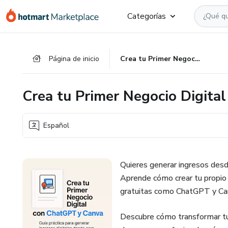
Ir
Ir
Ir
Categorías
al
a
al
contenido
la
pie
principal
página
de
Página de inicio
Crea tu Primer Negocio Digital con ChatGPT y Canva
de
página
pago
Crea tu Primer Negocio Digita
Español
Quieres generar ingresos desde
Aprende cómo crear tu propio 
gratuitas como ChatGPT y Ca
Descubre cómo transformar tu