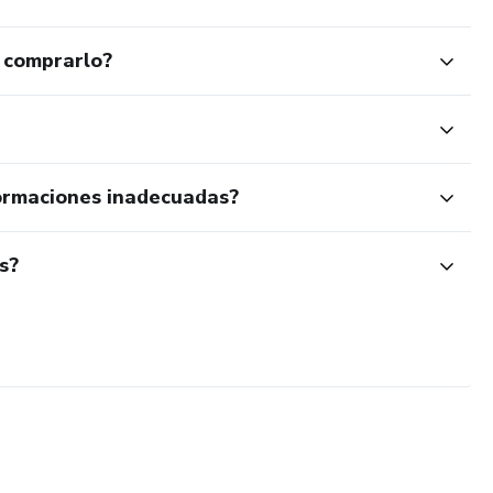
 comprarlo?
ormaciones inadecuadas?
s?