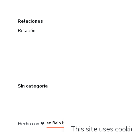
Relaciones
Relación
Sin categoría
en Ciudad de México
en Bogotá
en Amsterdam
en Madrid
en Belo Horizonte
Hecho con
❤