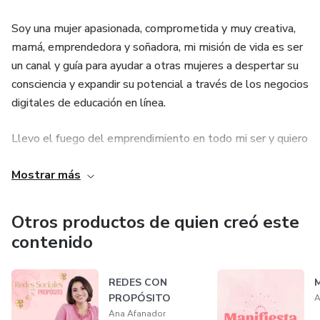
Soy una mujer apasionada, comprometida y muy creativa,
mamá, emprendedora y soñadora, mi misión de vida es ser
un canal y guía para ayudar a otras mujeres a despertar su
consciencia y expandir su potencial a través de los negocios
digitales de educación en línea.
Llevo el fuego del emprendimiento en todo mi ser y quiero
compartir contigo mi experiencia y conocimiento para
Mostrar más
ayudarte a construir una comunidad que conecte con tu
mensaje y se conviertan en tus clientes.
Otros productos de quien creó este
Activa tu luz y expande tu mensaje en tu negocio digital
contenido
Únete a mí en esta emocionante aventura y descubre
REDES CON
cómo puedes transformar tu pasión y conocimiento en un
PROPÓSITO
A
negocio digital auténtico y exitoso para ayudar a muchos en
Ana Afanador