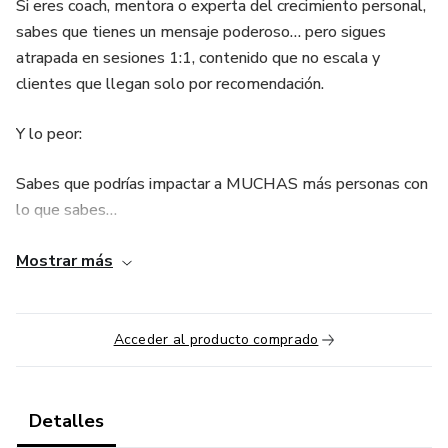
Si eres coach, mentora o experta del crecimiento personal,
sabes que tienes un mensaje poderoso… pero sigues
atrapada en sesiones 1:1, contenido que no escala y
clientes que llegan solo por recomendación.
Y lo peor:
Sabes que podrías impactar a MUCHAS más personas con
lo que sabes…
pero aún no has creado tu primer producto digital.
Mostrar más
La razón no es falta de talento.
Acceder al producto comprado
No es falta de experiencia.
No es falta de resultados.
Detalles