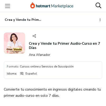
Ir
Ir
Ir
al
a
al
contenido
la
pie
principal
página
de
Crea y Vende tu Primer Audio-Curso en 7 Días
de
página
pago
Crea y Vende tu Primer Audio-Curso en 7
Días
Ana Afanador
Formato
:
Cursos online y Servicios de Suscripción
Idioma
:
Español
Convierte tu conocimiento en ingresos digitales creando tu
primer audio-curso en solo 7 días.