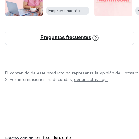
cualquier parte del mundo.
Emprendimiento Digital
¡Estoy emocionada de conocerte y acompañarte en esta
transformación!
Preguntas frecuentes
El contenido de este producto no representa la opinión de Hotmart.
Si ves informaciones inadecuadas,
denúncialas aquí
en Ciudad de México
en Bogotá
en Amsterdam
en Madrid
en Belo Horizonte
Hecho con
❤