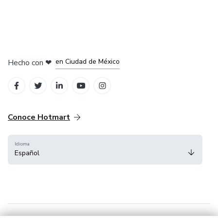
en Bogotá
en Amsterdam
en Madrid
en Ciudad de México
Hecho con
❤
en Belo Horizonte
Conoce Hotmart
Idioma
Español