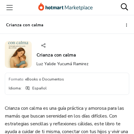
Ir
Ir
Ir
al
a
al
contenido
la
pie
principal
página
de
Crianza con calma
de
página
pago
Crianza con calma
Luz Yalide Yucumá Ramirez
Formato
:
eBooks o Documentos
Idioma
:
Español
Crianza con calma es una guía práctica y amorosa para las
mamás que buscan serenidad en los días difíciles. Con
estrategias sencillas y reflexiones cálidas, este libro te
ayuda a cuidar de ti misma, conectar con tus hijos y vivir una