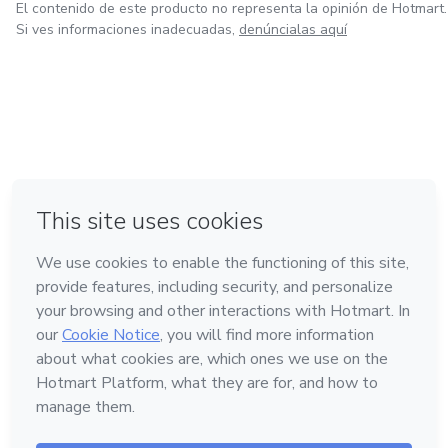
El contenido de este producto no representa la opinión de Hotmart.
Si ves informaciones inadecuadas,
denúncialas aquí
en Amsterdam
en Madrid
en Bogotá
Hecho con
❤
en Belo Horizonte
en Ciudad de México
Conoce Hotmart
Idioma
Español