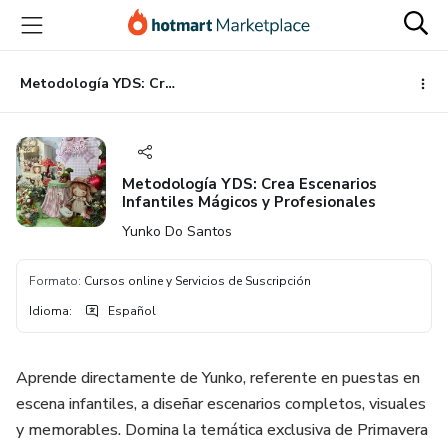
Ir
Ir
Ir
al
a
al
contenido
la
pie
principal
página
de
Metodología YDS: Crea Escenarios Infantiles Mágicos y Profesionales
de
página
pago
Metodología YDS: Crea Escenarios
Infantiles Mágicos y Profesionales
Yunko Do Santos
Formato
:
Cursos online y Servicios de Suscripción
Idioma
:
Español
Aprende directamente de Yunko, referente en puestas en
escena infantiles, a diseñar escenarios completos, visuales
y memorables. Domina la temática exclusiva de Primavera