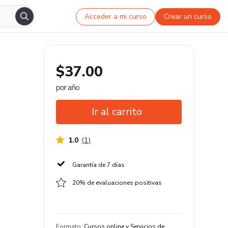
Acceder a mi curso
Crear un curso
$37.00
por año
Ir al carrito
1.0
(
1
)
Garantía de 7 días
20% de evaluaciones positivas
Formato
:
Cursos online y Servicios de