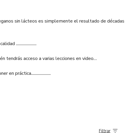
eganos sin lácteos es simplemente el resultado de décadas
.....................
n tendrás acceso a varias lecciones en video…
áctica......................
Filtrar