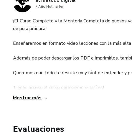
el metodo digital
7 Año Hotmarter
¡El Curso Completo y la Mentoría Completa de quesos v
de pura práctica!
Enseñaremos en formato video lecciones con la más alta calidad ..
Además de poder descargar los PDF e imprimirlos, tambié
Queremos que todo te resulte muy fácil de entender y poner en pr
Tienes acceso al curso para siempre, ¡así es!
Mostrar más
Acceso ilimitado con soporte siempre que lo necesites...
¡Y derecho a todas las actualizaciones del curso sin costo!
Evaluaciones