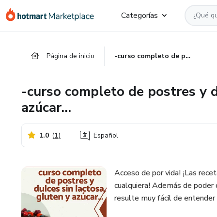
Ir
Ir
Ir
Categorías
al
a
al
contenido
la
pie
principal
página
de
Página de inicio
-curso completo de postres y dulces sin lactosa, gluten y azúcar…
de
página
pago
-curso completo de postres y d
azúcar…
1.0
(
1
)
Español
Acceso de por vida! ¡Las rece
cualquiera! Además de poder 
resulte muy fácil de entender 