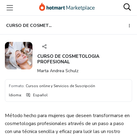
Ir
Ir
Ir
al
a
al
contenido
la
pie
principal
página
de
CURSO DE COSMETOLOGIA PROFESIONAL
de
página
pago
CURSO DE COSMETOLOGIA
PROFESIONAL
Marta Andrea Schulz
Formato
:
Cursos online y Servicios de Suscripción
Idioma
:
Español
Método hecho para mujeres que deseen transformarse en
cosmetologas profesionales através de un paso a paso
con una técnica sencilla y eficaz para lucir las un rostro