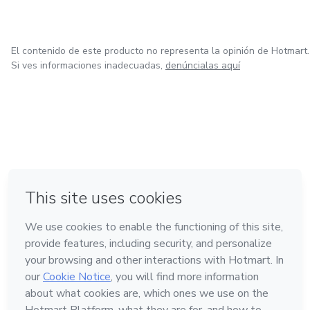
El contenido de este producto no representa la opinión de Hotmart.
Si ves informaciones inadecuadas,
denúncialas aquí
en Ciudad de México
en Bogotá
en Amsterdam
en Madrid
en Belo Horizonte
Hecho con
❤
Conoce Hotmart