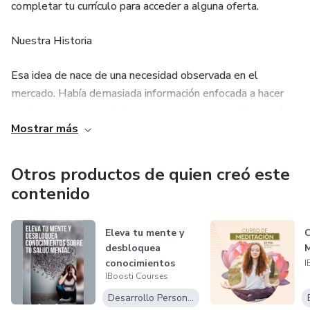
completar tu currículo para acceder a alguna oferta.
Nuestra Historia
Esa idea de nace de una necesidad observada en el
mercado. Había demasiada información enfocada a hacer
que las personas trabajaran para otros y poca información
Mostrar más
sobre cómo ganar dinero por ellos mismos.
Con eso en mente decidimos crear IBoosti Courses para
Otros productos de quien creó este
que puedas aprender cosas rápidamente y empezar a ganar
contenido
dinero al día siguiente.
Eleva tu mente y
C
Nuestro objetivo es que tú tengas diferentes posibilidades
desbloquea
M
para alcanzar tus objetivos.
conocimientos
I
IBoosti Courses
sobre tu salud
Nuestro Compromiso
men...
Desarrollo Personal