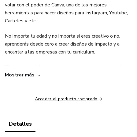
volar con el poder de Canva, una de las mejores
herramientas para hacer diseños para Instagram, Youtube,
Carteles y etc…
No importa tu edad y no importa si eres creativo o no,
aprenderás desde cero a crear diseños de impacto y a
encantar a las empresas con tu curriculum.
El curso es totalmente gratuito y navega desde lo más
Mostrar más
básico a lo más avanzado.
¿Estás preparado?
Acceder al producto comprado
Vamos allá.
Detalles