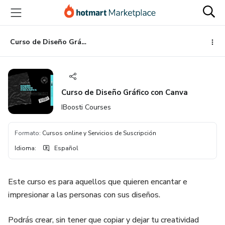
Ir
Ir
Ir
al
a
al
contenido
la
pie
principal
página
de
Curso de Diseño Gráfico con Canva
de
página
pago
Curso de Diseño Gráfico con Canva
IBoosti Courses
Formato
:
Cursos online y Servicios de Suscripción
Idioma
:
Español
Este curso es para aquellos que quieren encantar e
impresionar a las personas con sus diseños.
Podrás crear, sin tener que copiar y dejar tu creatividad