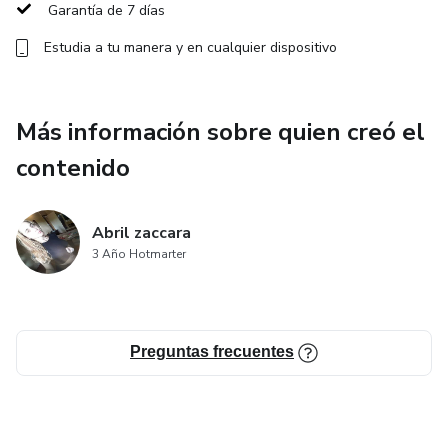
Garantía de 7 días
💅 Cómo empezar a cobrar y conseguir tus primeras
Estudia a tu manera y en cualquier dispositivo
clientas
Mi objetivo es que salgas segura, lista para trabajar y
Más información sobre quien creó el
generar ingresos 💸✨
contenido
No es solo aprender a esmaltar, es aprender a hacerlo bien,
prolijo y con amor por el detalle 💕
Abril zaccara
3 Año Hotmarter
Preguntas frecuentes