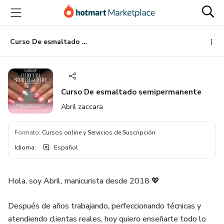
Ir
Ir
Ir
al
a
al
contenido
la
pie
principal
página
de
Curso De esmaltado semipermanente
de
página
pago
Curso De esmaltado semipermanente
Abril zaccara
Formato
:
Cursos online y Servicios de Suscripción
Idioma
:
Español
Hola, soy Abril, manicurista desde 2018 💖
Después de años trabajando, perfeccionando técnicas y
atendiendo clientas reales, hoy quiero enseñarte todo lo