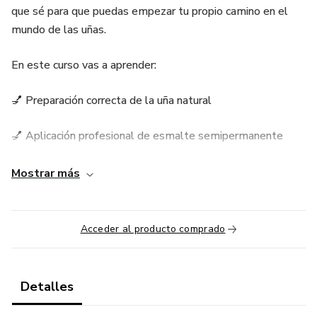
que sé para que puedas empezar tu propio camino en el
mundo de las uñas.
En este curso vas a aprender:
💅 Preparación correcta de la uña natural
💅 Aplicación profesional de esmalte semipermanente
💅 Nivelación y técnica sin imperfecciones
Mostrar más
💅 Cómo lograr brillo perfecto y duración real
Acceder al producto comprado
💅 Retirado correcto sin dañar la uña
💅 Bioseguridad y cuidado del material
Detalles
💅 Tips reales de clienta a clienta