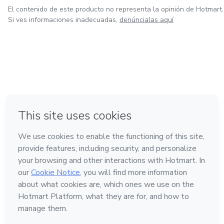
El contenido de este producto no representa la opinión de Hotmart.
Si ves informaciones inadecuadas,
denúncialas aquí
en Ciudad de México
en Bogotá
en Amsterdam
en Madrid
en Belo Horizonte
Hecho con
❤
Conoce Hotmart
Idioma
Español