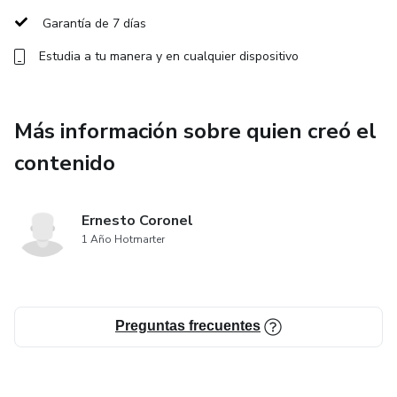
buscadores
Garantía de 7 días
- Google Ads y campañas pagadas
Estudia a tu manera y en cualquier dispositivo
Módulo 4: Redes Sociales y Publicidad Digital
Más información sobre quien creó el
- Uso estratégico de redes sociales
contenido
- Creación de anuncios efectivos en Facebook, Instagram y
LinkedIn
Ernesto Coronel
1 Año Hotmarter
- Influencer marketing y colaboraciones
Módulo 5: Email Marketing y Automatización
Preguntas frecuentes
- Creación de una estrategia de email marketing
- Segmentación y personalización