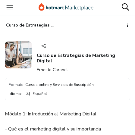
Ir
Ir
Ir
al
a
al
contenido
la
pie
principal
página
de
Curso de Estrategias de Marketing Digital
de
página
pago
Curso de Estrategias de Marketing
Digital
Ernesto Coronel
Formato
:
Cursos online y Servicios de Suscripción
Idioma
:
Español
Módulo 1: Introducción al Marketing Digital
- Qué es el marketing digital y su importancia