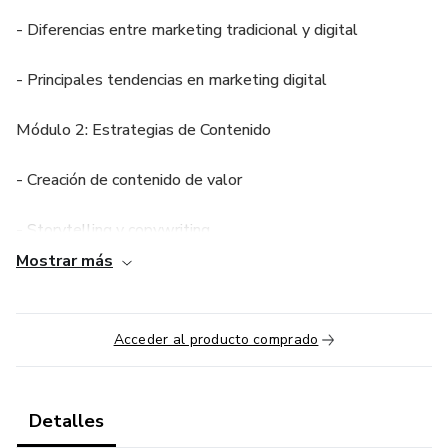
- Diferencias entre marketing tradicional y digital
- Principales tendencias en marketing digital
Módulo 2: Estrategias de Contenido
- Creación de contenido de valor
- Storytelling y copywriting
Mostrar más
- Blogging y marketing de contenidos
Módulo 3: SEO y SEM
Acceder al producto comprado
- Conceptos básicos de SEO y SEM
Detalles
- Estrategias para mejorar el posicionamiento en