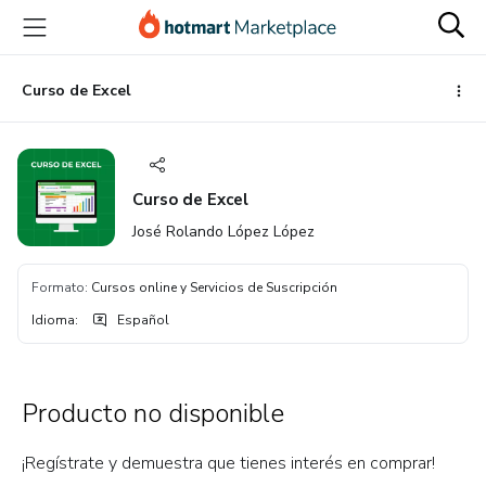
Ir
Ir
Ir
al
a
al
contenido
la
pie
principal
página
de
Curso de Excel
de
página
pago
Curso de Excel
José Rolando López López
Formato
:
Cursos online y Servicios de Suscripción
Idioma
:
Español
Producto no disponible
¡Regístrate y demuestra que tienes interés en comprar!