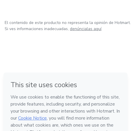
El contenido de este producto no representa la opinión de Hotmart.
Si ves informaciones inadecuadas,
denúncialas aquí
en Bogotá
en Amsterdam
en Madrid
en Ciudad de México
Hecho con
❤
en Belo Horizonte
Conoce Hotmart