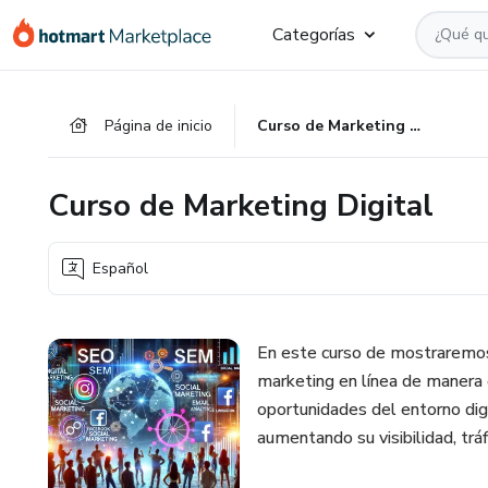
Ir
Ir
Ir
Categorías
al
a
al
contenido
la
pie
principal
página
de
Página de inicio
Curso de Marketing Digital
de
página
pago
Curso de Marketing Digital
Español
En este curso de mostraremos 
marketing en línea de manera e
oportunidades del entorno digi
aumentando su visibilidad, tráf