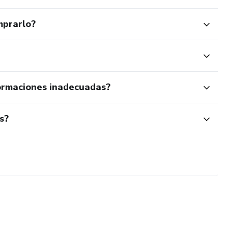
mprarlo?
ormaciones inadecuadas?
s?