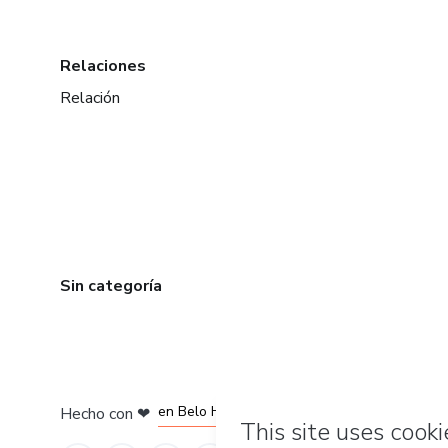
Relaciones
Relación
Sin categoría
en Ciudad de México
en Bogotá
en Amsterdam
en Madrid
en Belo Horizonte
Hecho con
❤