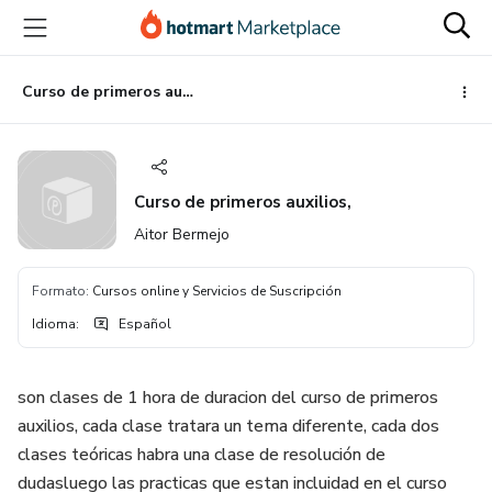
Ir
Ir
Ir
al
a
al
contenido
la
pie
principal
página
de
Curso de primeros auxilios,
de
página
pago
Curso de primeros auxilios,
Aitor Bermejo
Formato
:
Cursos online y Servicios de Suscripción
Idioma
:
Español
son clases de 1 hora de duracion del curso de primeros
auxilios, cada clase tratara un tema diferente, cada dos
clases teóricas habra una clase de resolución de
dudasluego las practicas que estan incluidad en el curso