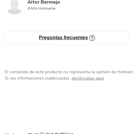
Aitor Bermejo
4 Año Hotmarter
Preguntas frecuentes
El contenido de este producto no representa la opinión de Hotmart.
Si ves informaciones inadecuadas,
denúncialas aquí
en Bogotá
en Amsterdam
en Madrid