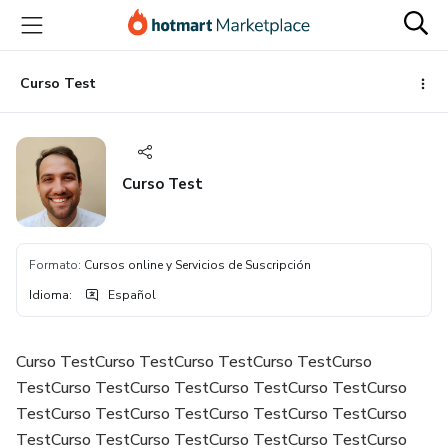
Ir
Ir
Ir
al
a
al
contenido
la
pie
principal
página
de
Curso Test
de
página
pago
Curso Test
Formato
:
Cursos online y Servicios de Suscripción
Idioma
:
Español
Curso TestCurso TestCurso TestCurso TestCurso
TestCurso TestCurso TestCurso TestCurso TestCurso
TestCurso TestCurso TestCurso TestCurso TestCurso
TestCurso TestCurso TestCurso TestCurso TestCurso