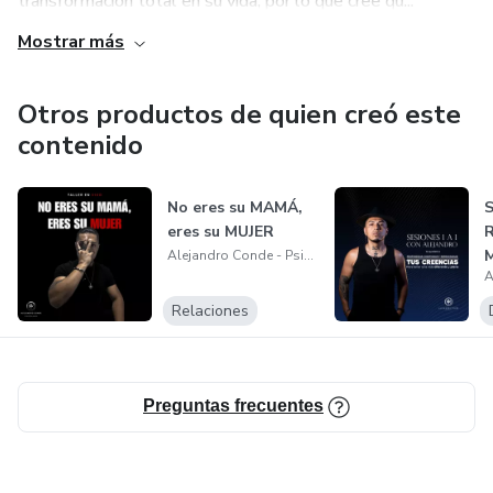
transformación total en su vida, por lo que cree qu...
Mostrar más
Otros productos de quien creó este
contenido
No eres su MAMÁ,
S
eres su MUJER
M
Alejandro Conde - Psicólogo
A
Relaciones
Preguntas frecuentes