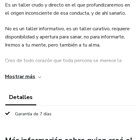
Es un taller crudo y directo en el que profundizaremos en
el origen inconsciente de esa conducta, y de ahí sanarlo.
No es un taller informativo, es un taller curativo, requiere
disponibilidad y apertura para sanar, no para informarte.
Iremos a tu mente, pero también a tu alma.
Creo de todo corazón que toda persona se merece la
oportunidad de vivir una vida diferente y plena, y esta es tu
Mostrar más
oportunidad, de romper definitivamente ese maldito
patrón, conectar contigo, amarte, conocerte y ahí si, en ese
estado de plenitud conectar con el hombre que buscas.
Detalles
Garantía de 7 días