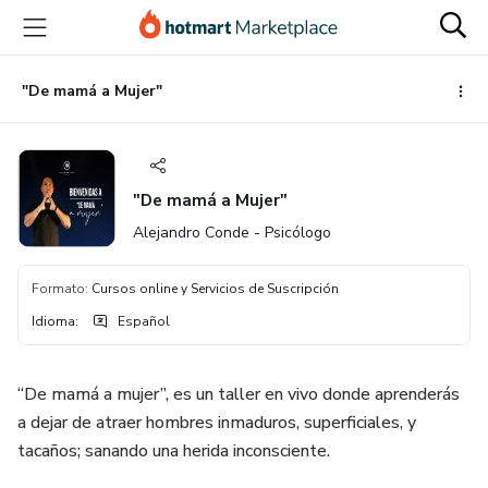
Ir
Ir
Ir
al
a
al
contenido
la
pie
principal
página
de
"De mamá a Mujer"
de
página
pago
"De mamá a Mujer"
Alejandro Conde - Psicólogo
Formato
:
Cursos online y Servicios de Suscripción
Idioma
:
Español
“De mamá a mujer”, es un taller en vivo donde aprenderás
a dejar de atraer hombres inmaduros, superficiales, y
tacaños; sanando una herida inconsciente.