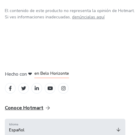
El contenido de este producto no representa la opinión de Hotmart.
Si ves informaciones inadecuadas,
denúncialas aquí
en Ciudad de México
en Bogotá
en Amsterdam
en Madrid
en Belo Horizonte
Hecho con
❤
Conoce Hotmart
Idioma
Español