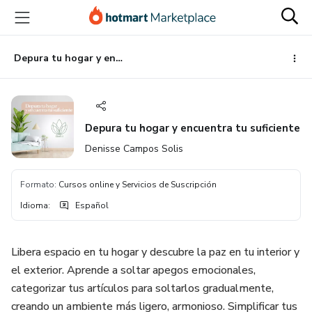
Ir
Ir
Ir
al
a
al
contenido
la
pie
principal
página
de
Depura tu hogar y encuentra tu suficiente
de
página
pago
Depura tu hogar y encuentra tu suficiente
Denisse Campos Solis
Formato
:
Cursos online y Servicios de Suscripción
Idioma
:
Español
Libera espacio en tu hogar y descubre la paz en tu interior y
el exterior. Aprende a soltar apegos emocionales,
categorizar tus artículos para soltarlos gradualmente,
creando un ambiente más ligero, armonioso. Simplificar tus