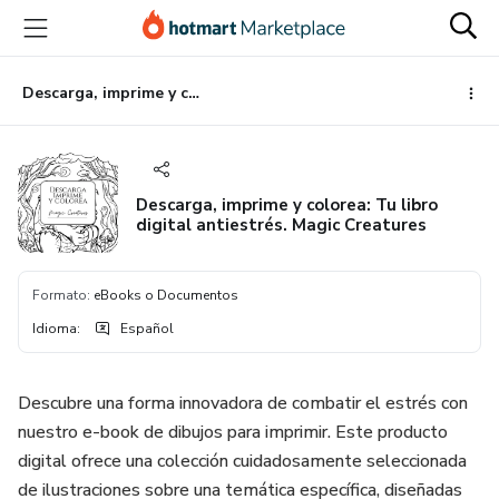
Ir
Ir
Ir
al
a
al
contenido
la
pie
principal
página
de
Descarga, imprime y colorea: Tu libro digital antiestrés. Magic Creatures
de
página
pago
Descarga, imprime y colorea: Tu libro
digital antiestrés. Magic Creatures
Formato
:
eBooks o Documentos
Idioma
:
Español
Descubre una forma innovadora de combatir el estrés con
nuestro e-book de dibujos para imprimir. Este producto
digital ofrece una colección cuidadosamente seleccionada
de ilustraciones sobre una temática específica, diseñadas