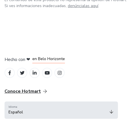
Si ves informaciones inadecuadas,
denúncialas aquí
en Ciudad de México
en Bogotá
en Amsterdam
en Madrid
en Belo Horizonte
Hecho con
❤
Conoce Hotmart
Idioma
Español