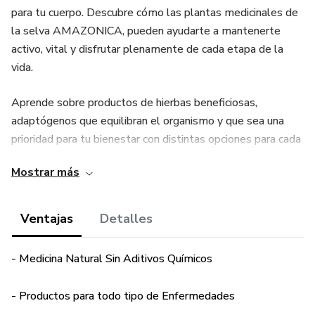
para tu cuerpo. Descubre cómo las plantas medicinales de
la selva AMAZONICA, pueden ayudarte a mantenerte
activo, vital y disfrutar plenamente de cada etapa de la
vida.
Aprende sobre productos de hierbas beneficiosas,
adaptógenos que equilibran el organismo y que sea una
prioridad para tu bienestar con distintas opciones para cada
tipo de Enfermedad, y así llevar el control de tu salud de
Mostrar más
forma natural y sostenible.
Encuentra en la Medicina Natural un aliado para vivir una
Ventajas
Detalles
vida más plena y saludable, sin Aditivos QUÍMICOS.
- Medicina Natural Sin Aditivos Químicos
- Productos para todo tipo de Enfermedades