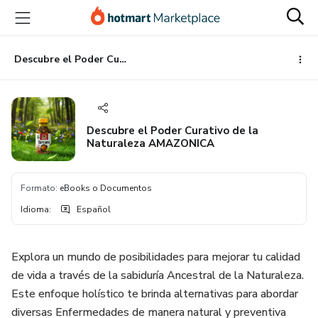
Ir
Ir
Ir
al
a
al
contenido
la
pie
principal
página
de
Descubre el Poder Curativo de la Naturaleza AMAZONICA
de
página
pago
Descubre el Poder Curativo de la
Naturaleza AMAZONICA
Formato
:
eBooks o Documentos
Idioma
:
Español
Explora un mundo de posibilidades para mejorar tu calidad
de vida a través de la sabiduría Ancestral de la Naturaleza.
Este enfoque holístico te brinda alternativas para abordar
diversas Enfermedades de manera natural y preventiva