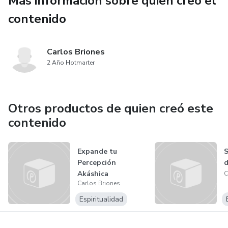
Más información sobre quien creó el
contenido
Carlos Briones
2 Año Hotmarter
Otros productos de quien creó este
contenido
Expande tu
S
Percepción
d
Akáshica
C
Carlos Briones
Espiritualidad