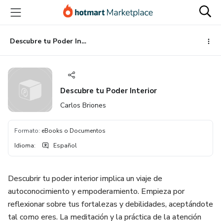
Ir
Ir
Ir
al
a
al
contenido
la
pie
principal
página
de
Descubre tu Poder Interior
de
página
pago
Descubre tu Poder Interior
Carlos Briones
Formato
:
eBooks o Documentos
Idioma
:
Español
Descubrir tu poder interior implica un viaje de
autoconocimiento y empoderamiento. Empieza por
reflexionar sobre tus fortalezas y debilidades, aceptándote
tal como eres. La meditación y la práctica de la atención