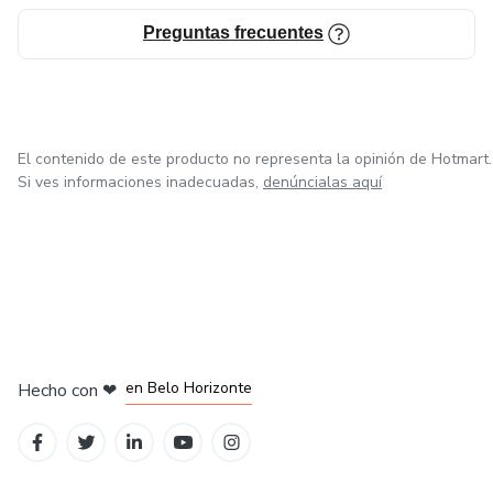
Preguntas frecuentes
El contenido de este producto no representa la opinión de Hotmart.
Si ves informaciones inadecuadas,
denúncialas aquí
en Ciudad de México
en Bogotá
en Amsterdam
en Madrid
en Belo Horizonte
Hecho con
❤