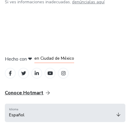
Si ves informaciones inadecuadas,
denúncialas aquí
en Bogotá
en Amsterdam
en Madrid
en Ciudad de México
Hecho con
❤
en Belo Horizonte
Conoce Hotmart
Idioma
Español