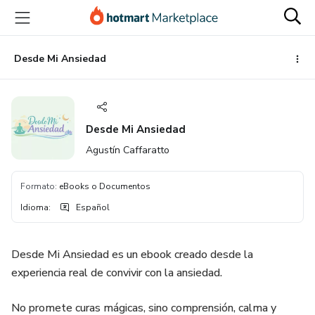
Ir
Ir
Ir
al
a
al
contenido
la
pie
principal
página
de
Desde Mi Ansiedad
de
página
pago
Desde Mi Ansiedad
Agustín Caffaratto
Formato
:
eBooks o Documentos
Idioma
:
Español
Desde Mi Ansiedad es un ebook creado desde la
experiencia real de convivir con la ansiedad.
No promete curas mágicas, sino comprensión, calma y