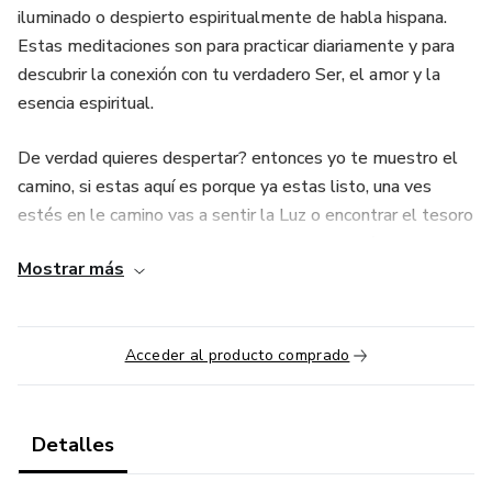
iluminado o despierto espiritualmente de habla hispana.
Estas meditaciones son para practicar diariamente y para
descubrir la conexión con tu verdadero Ser, el amor y la
esencia espiritual.
De verdad quieres despertar? entonces yo te muestro el
camino, si estas aquí es porque ya estas listo, una ves
estés en le camino vas a sentir la Luz o encontrar el tesoro
que habita en ti mismo pero nunca antes lo avías visto.
Mostrar más
Son 14 meditaciones guiadas. Practica una meditación por
día, tienes que hacerlo todos los días hasta llagar a la 14, y
nuevamente de la 1 a la 14. En el camino de la practica
Acceder al producto comprado
empezaras a vivir Milagros que no puedo explicarte con
palabras, eso tienes que vivirlo tú mismo porque no se
puede expresar en un lenguaje humano limitado.
Detalles