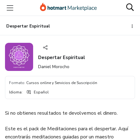
Ir
Ir
Ir
al
a
al
contenido
la
pie
principal
página
de
Despertar Espiritual
de
página
pago
Despertar Espiritual
Daniel Morocho
Formato
:
Cursos online y Servicios de Suscripción
Idioma
:
Español
Si no obtienes resultados te devolvemos el dinero.
Este es el pack de Meditaciones para el despertar. Aquí
encontrarás meditaciones guiadas por un maestro