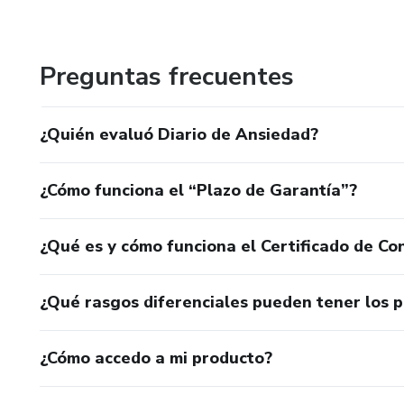
✔ Necesitás un espacio solo p
compartir conocimientos que generan resultados reales ✅
✔ Buscás una herramienta prác
Preguntas frecuentes
🎁 Regalate momentos de cone
¿Quién evaluó Diario de Ansiedad?
Este diario no solo organiza 
es fácil, pero hacerlo con una
¿Cómo funciona el “Plazo de Garantía”?
¿Qué es y cómo funciona el Certificado de Con
¿Qué rasgos diferenciales pueden tener los 
¿Cómo accedo a mi producto?