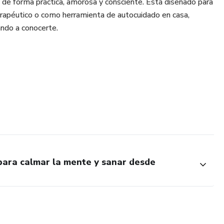
l de forma práctica, amorosa y consciente. Está diseñado para
rapéutico o como herramienta de autocuidado en casa,
ando a conocerte.
nimo y del sueño
tar y cuidado personal
iedad y relajarte
para calmar la mente y sanar desde
cas de respiración