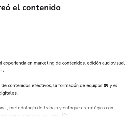
s y comportamientos negativos
reó el contenido
es y patrones de pensamiento
 imprimir
 un planificador digital interactivo o imprimirlo y armar tu
mi experiencia en marketing de contenidos, edición audiovisual
rramienta personalizable para sentirte acompañada,
es.
u proceso.
n de contenidos efectivos, la formación de equipos 👥 y el
igitales.
 estás en proceso terapéutico.
ional, metodología de trabajo y enfoque estratégico con
verdadero impulso a sus ideas 💡.
obre tus emociones y reacciones.
ta página forma parte de ese proceso: reunir, aplicar y