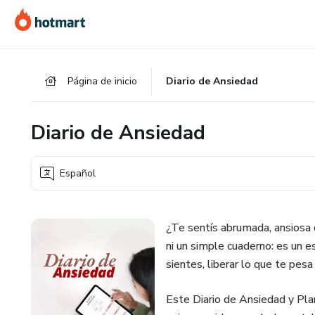
Ir
Ir
Ir
al
a
al
contenido
la
pie
principal
página
de
Página de inicio
Diario de Ansiedad
de
página
pago
Diario de Ansiedad
Español
¿Te sentís abrumada, ansiosa 
ni un simple cuaderno: es un 
sientes, liberar lo que te pesa
Este Diario de Ansiedad y Pla