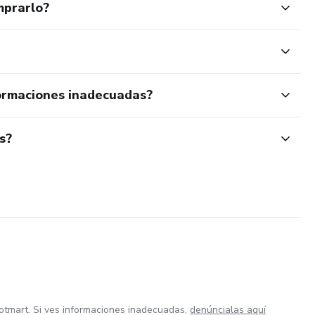
mprarlo?
ormaciones inadecuadas?
s?
otmart. Si ves informaciones inadecuadas,
denúncialas aquí