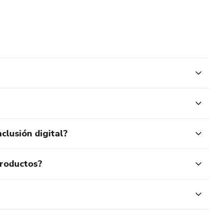
ara vos, donde puedas soltar y reconectar.
.
tica para crear un hábito de autocuidado consciente.
xión, calma y claridad.
tu mente, también te ayuda a transformarla. Porque sanar no
 guía clara y un espacio amoroso… lo cambia todo.
clusión digital?
productos?