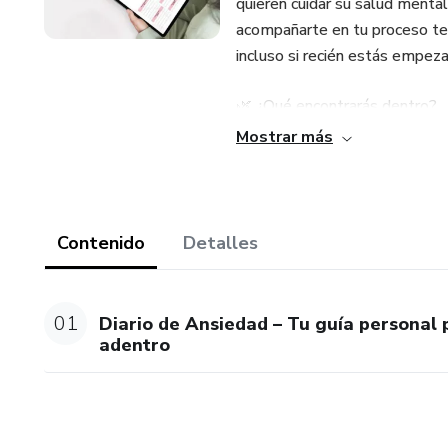
quieren cuidar su salud menta
acompañarte en tu proceso te
incluso si recién estás empez
🌿 ¿Qué encontrarás dentro?
Mostrar más
-Registro de ansiedad
-Seguimiento del estado de á
Contenido
Detalles
-Planificador diario de bienes
-Ejercicios para superar la ans
01
Diario de Ansiedad – Tu guía personal 
adentro
-Rueda de mindfulness y técni
-Diario de gratitud