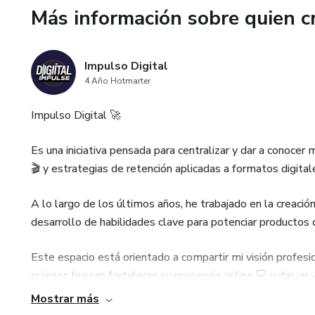
-Seguimiento de pensamiento
Más información sobre quien c
-Identificación de disparador
Impulso Digital
-Más ejercicios.
4 Año Hotmarter
📥 Formato digital y listo para
Impulso Digital 🚀
Podés usarlo en tu tablet como
Es una iniciativa pensada para centralizar y dar a conocer 
propio diario físico. Es tu he
🎬 y estrategias de retención aplicadas a formatos digital
comprendida y en control de t
A lo largo de los últimos años, he trabajado en la creació
💬 Este diario es para vos si:
desarrollo de habilidades clave para potenciar productos d
✔ Sentís ansiedad frecuente o
Este espacio está orientado a compartir mi visión profes
quienes buscan fortalecer su presencia online 💻 y dar un 
✔ Querés tener más claridad s
Mostrar más
Estoy dando mis primeros pasos como marca personal, y es