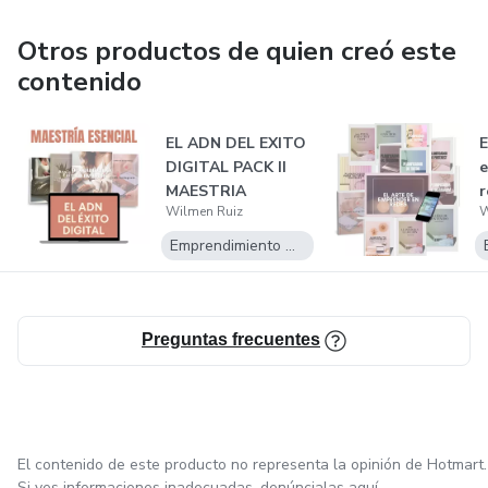
Otros productos de quien creó este
contenido
EL ADN DEL EXITO
E
DIGITAL PACK II
e
MAESTRIA
r
Wilmen Ruiz
W
ESENCIAL
Emprendimiento Digital
Preguntas frecuentes
El contenido de este producto no representa la opinión de Hotmart.
Si ves informaciones inadecuadas,
denúncialas aquí