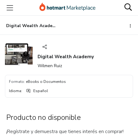
Ir
Ir
Ir
al
a
al
contenido
la
pie
principal
página
de
Digital Wealth Academy
de
página
pago
Digital Wealth Academy
Wilmen Ruiz
Formato
:
eBooks o Documentos
Idioma
:
Español
Producto no disponible
¡Regístrate y demuestra que tienes interés en comprar!