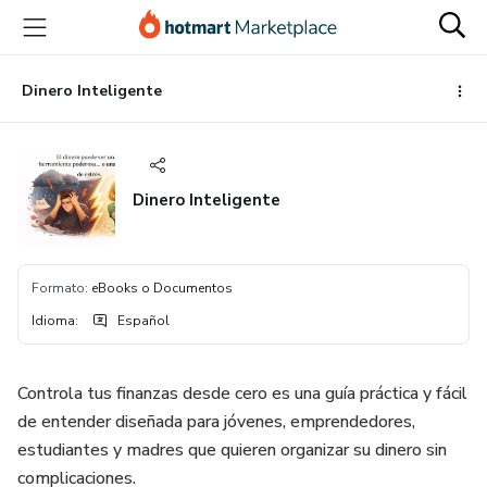
Ir
Ir
Ir
al
a
al
contenido
la
pie
principal
página
de
Dinero Inteligente
de
página
pago
Dinero Inteligente
Formato
:
eBooks o Documentos
Idioma
:
Español
Controla tus finanzas desde cero es una guía práctica y fácil
de entender diseñada para jóvenes, emprendedores,
estudiantes y madres que quieren organizar su dinero sin
complicaciones.