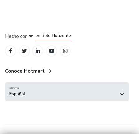
en Ciudad de México
en Bogotá
en Amsterdam
en Madrid
en Belo Horizonte
Hecho con
❤
Conoce Hotmart
Idioma
Español