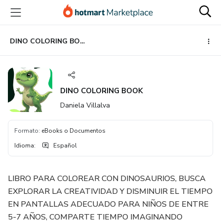
Ir
Ir
Ir
al
a
al
contenido
la
pie
principal
página
de
DINO COLORING BOOK
de
página
pago
DINO COLORING BOOK
Daniela Villalva
Formato
:
eBooks o Documentos
Idioma
:
Español
LIBRO PARA COLOREAR CON DINOSAURIOS, BUSCA
EXPLORAR LA CREATIVIDAD Y DISMINUIR EL TIEMPO
EN PANTALLAS ADECUADO PARA NIÑOS DE ENTRE
5-7 AÑOS, COMPARTE TIEMPO IMAGINANDO