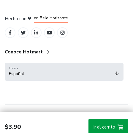
en Ciudad de México
en Bogotá
en Amsterdam
en Madrid
en Belo Horizonte
Hecho con
❤
Conoce Hotmart
Idioma
Español
FAQ
Términos
Privacidad
Cookies
$3.90
Ir al carrito