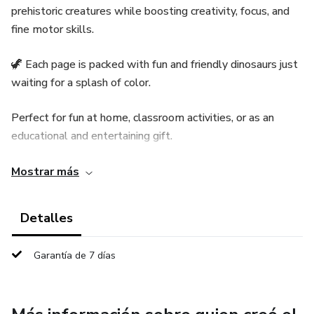
prehistoric creatures while boosting creativity, focus, and
fine motor skills.
🦖 Each page is packed with fun and friendly dinosaurs just
waiting for a splash of color.
Perfect for fun at home, classroom activities, or as an
educational and entertaining gift.
📘 Great for little dino lovers ages 3 and up.
Mostrar más
🛒 Grab your copy now on Hotmart and let the dinosaur
Detalles
adventure begin—one color at a time!
Garantía de 7 días