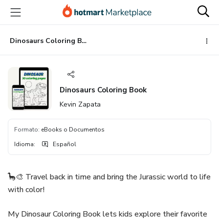
Ir
Ir
Ir
al
a
al
contenido
la
pie
principal
página
de
Dinosaurs Coloring Book
de
página
pago
Dinosaurs Coloring Book
Kevin Zapata
Formato
:
eBooks o Documentos
Idioma
:
Español
🦕🎨 Travel back in time and bring the Jurassic world to life
with color!
My Dinosaur Coloring Book lets kids explore their favorite