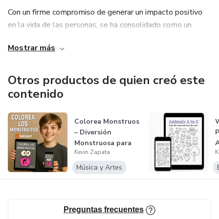
Con un firme compromiso de generar un impacto positivo
en la vida de las personas, se ha consolidado como un
referente en el ámbito de la salud y el bienestar integral.
Mostrar más
A través de sus ebooks, ofrece contenido práctico,
empático y transformador, diseñado para acompañarte en
tu crecimiento personal, fortalecer tu fe y resiliencia. Mis
Otros productos de quien creó este
productos no solo informan, sino que inspiran y elevan.
contenido
Colorea Monstruos
W
– Diversión
P
Monstruosa para
A
Kevin Zapata
K
Niños
C
Música y Artes
Preguntas frecuentes