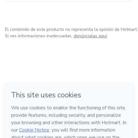
El contenido de este producto no representa la opinión de Hotmart.
Si ves informaciones inadecuadas,
denúncialas aquí
en Ciudad de México
en Bogotá
en Amsterdam
en Madrid
en Belo Horizonte
Hecho con
❤
Conoce Hotmart