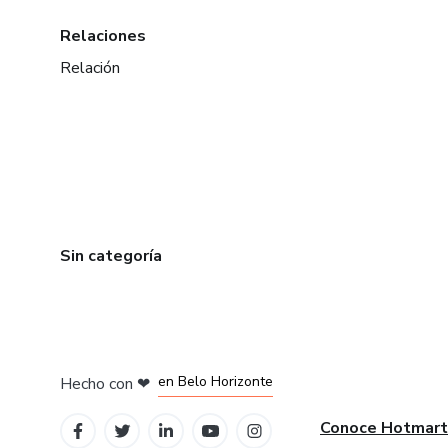
Relaciones
Relación
Sin categoría
en Ciudad de México
en Bogotá
en Amsterdam
en Madrid
en Belo Horizonte
Hecho con
❤
Conoce Hotmart