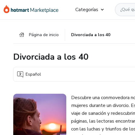
Ir
Ir
Ir
Categorías
al
a
al
contenido
la
pie
principal
página
de
Página de inicio
Divorciada a los 40
de
página
pago
Divorciada a los 40
Español
Descubre una conmovedora nov
mujeres durante un divorcio. Es
viaje de sanación y redescubr
páginas, las lectoras encontra
con las luchas y triunfos de l