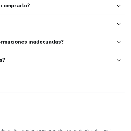
 comprarlo?
ormaciones inadecuadas?
s?
otmart. Si ves informaciones inadecuadas,
denúncialas aquí