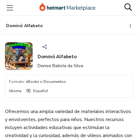
Ir
Ir
Ir
al
a
al
contenido
la
pie
principal
página
de
Dominó Alfabeto
de
página
pago
Dominó Alfabeto
Denise Batista da Silva
Formato
:
eBooks o Documentos
Idioma
:
Español
Ofrecemos una amplia variedad de materiales interactivos
y envolventes, perfectos para niños. Nuestros recursos
incluyen actividades educativas que estimulan la
creatividad y la curiosidad, además de vídeos animados con