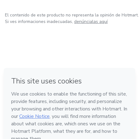
El contenido de este producto no representa la opinión de Hotmart.
Si ves informaciones inadecuadas,
denúncialas aquí
en Ciudad de México
en Bogotá
en Amsterdam
en Madrid
en Belo Horizonte
Hecho con
❤
Conoce Hotmart
Idioma
Español