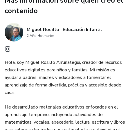
Más información sobre quien creó el
contenido
Ejercicios de relajación, respiración y hábitos mentales para
disminuir la ansiedad, calmar la mente y recuperar la
tranquilidad emocional.
Miguel Rosillo | Educación Infantil
2 Año Hotmarter
✅ Beneficios del MegaPack:
✔ Dormir más rápido y profundamente
Hola, soy Miguel Rosillo Arrunategui, creador de recursos
educativos digitales para niños y familias. Mi misión es
✔ Reducir estrés y ansiedad
ayudar a padres, madres y educadores a fomentar el
aprendizaje de forma divertida, práctica y accesible desde
✔ Recuperar energía y concentración
casa.
✔ Mejorar tu descanso naturalmente
He desarrollado materiales educativos enfocados en el
aprendizaje temprano, incluyendo actividades de
✔ Crear hábitos saludables para dormir mejor
matemáticas, vocales, abecedario, lectura, escritura y libros
para colorear diseñados para estimular la creatividad y el