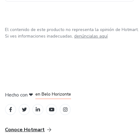
El contenido de este producto no representa la opinión de Hotmart.
Si ves informaciones inadecuadas,
denúncialas aquí
en Ciudad de México
en Bogotá
en Amsterdam
en Madrid
en Belo Horizonte
Hecho con
❤
Conoce Hotmart