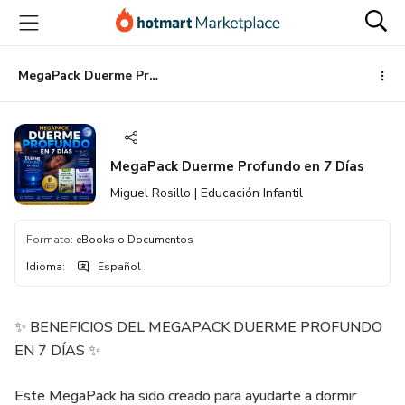
Ir
Ir
Ir
al
a
al
contenido
la
pie
principal
página
de
MegaPack Duerme Profundo en 7 Días
de
página
pago
MegaPack Duerme Profundo en 7 Días
Miguel Rosillo | Educación Infantil
Formato
:
eBooks o Documentos
Idioma
:
Español
✨ BENEFICIOS DEL MEGAPACK DUERME PROFUNDO
EN 7 DÍAS ✨
Este MegaPack ha sido creado para ayudarte a dormir