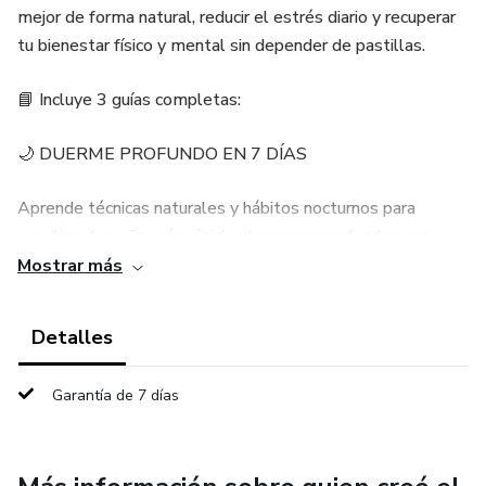
mejor de forma natural, reducir el estrés diario y recuperar
tu bienestar físico y mental sin depender de pastillas.
📘 Incluye 3 guías completas:
🌙 DUERME PROFUNDO EN 7 DÍAS
Aprende técnicas naturales y hábitos nocturnos para
conciliar el sueño más rápido, descansar profundamente y
despertar con más energía y claridad mental.
Mostrar más
🥗 BONUS 1: LA DIETA DEL SUEÑO EN 7 DÍAS
Detalles
Descubre alimentos, bebidas e infusiones naturales que
Garantía de 7 días
ayudan a relajar el cuerpo, mejorar la calidad del sueño y
reducir el cansancio físico y mental.
🧘 BONUS 2: PAZ INTERIOR EN 7 DÍAS