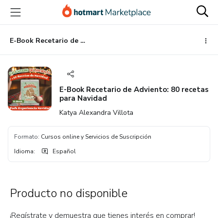
Ir
Ir
Ir
al
a
al
contenido
la
pie
principal
página
de
E-Book Recetario de Adviento: 80 recetas para Navidad
de
página
pago
E-Book Recetario de Adviento: 80 recetas
para Navidad
Katya Alexandra Villota
Formato
:
Cursos online y Servicios de Suscripción
Idioma
:
Español
Producto no disponible
¡Regístrate y demuestra que tienes interés en comprar!