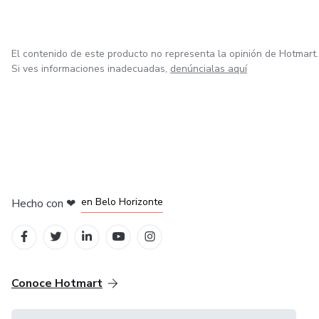
El contenido de este producto no representa la opinión de Hotmart.
Si ves informaciones inadecuadas,
denúncialas aquí
en Ciudad de México
en Bogotá
en Amsterdam
en Madrid
en Belo Horizonte
Hecho con
❤
Conoce Hotmart