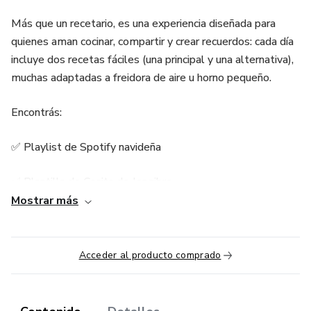
Más que un recetario, es una experiencia diseñada para
quienes aman cocinar, compartir y crear recuerdos: cada día
incluye dos recetas fáciles (una principal y una alternativa),
muchas adaptadas a freidora de aire u horno pequeño.
Encontrás:
✅ Playlist de Spotify navideña
✅ Plantilla de Casita de Jengibre
Mostrar más
✅ Lista de mercado para cena de Noche Buena.
4 BONOS exclusivos:
Acceder al producto comprado
🎁 Ebook de Cocteles y Mocktails para Navidad (25
cócteles, una para cada día).