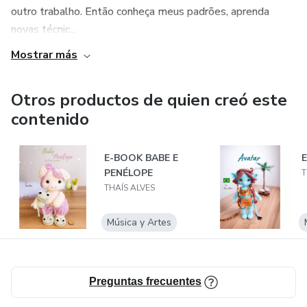
outro trabalho. Então conheça meus padrões, aprenda
novas técnic...
Mostrar más
Otros productos de quien creó este
contenido
E-BOOK BABE E
PENÉLOPE
T
THAÍS ALVES
Música y Artes
Preguntas frecuentes