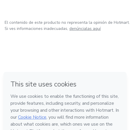
El contenido de este producto no representa la opinión de Hotmart.
Si ves informaciones inadecuadas,
denúncialas aquí
en Ciudad de México
en Bogotá
en Amsterdam
en Madrid
en Belo Horizonte
Hecho con
❤
Conoce Hotmart