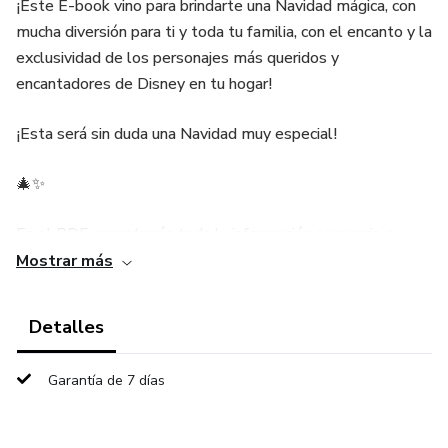
¡Este E-book vino para brindarte una Navidad mágica, con
mucha diversión para ti y toda tu familia, con el encanto y la
exclusividad de los personajes más queridos y
encantadores de Disney en tu hogar!
¡Esta será sin duda una Navidad muy especial!
🎄✨
En el PDF encontrarás toda la información necesaria e
instrucciones detalladas paso a paso para crear los 8
Mostrar más
personajes.
Detalles
Receta de nivel intermedio/avanzado.
Garantía de 7 días
Idioma disponible: portugués, inglés y español
PRODUCTO DIGITAL - No es la pieza terminada.