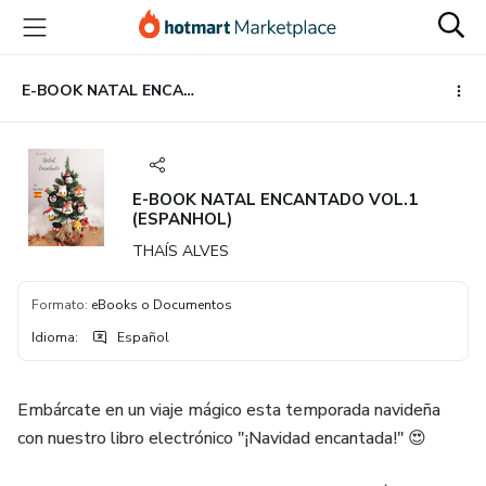
Ir
Ir
Ir
al
a
al
contenido
la
pie
principal
página
de
E-BOOK NATAL ENCANTADO VOL.1 (ESPANHOL)
de
página
pago
E-BOOK NATAL ENCANTADO VOL.1
(ESPANHOL)
THAÍS ALVES
Formato
:
eBooks o Documentos
Idioma
:
Español
Embárcate en un viaje mágico esta temporada navideña
con nuestro libro electrónico "¡Navidad encantada!" 😍