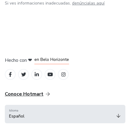
Si ves informaciones inadecuadas,
denúncialas aquí
en Ciudad de México
en Bogotá
en Amsterdam
en Madrid
en Belo Horizonte
Hecho con
❤
Conoce Hotmart
Idioma
Español