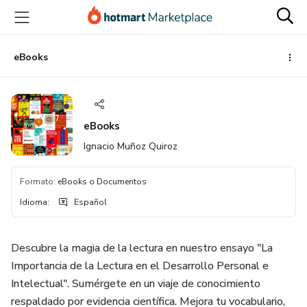
Ir
Ir
Ir
al
a
al
contenido
la
pie
principal
página
de
eBooks
de
página
pago
eBooks
Ignacio Muñoz Quiroz
Formato
:
eBooks o Documentos
Idioma
:
Español
Descubre la magia de la lectura en nuestro ensayo "La
Importancia de la Lectura en el Desarrollo Personal e
Intelectual". Sumérgete en un viaje de conocimiento
respaldado por evidencia científica. Mejora tu vocabulario,