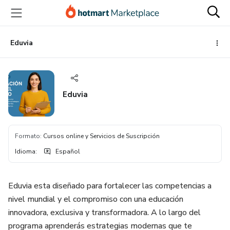
Ir
Ir
Ir
al
a
al
contenido
la
pie
principal
página
de
Eduvia
de
página
pago
Eduvia
Formato
:
Cursos online y Servicios de Suscripción
Idioma
:
Español
Eduvia esta diseñado para fortalecer las competencias a
nivel mundial y el compromiso con una educación
innovadora, exclusiva y transformadora. A lo largo del
programa aprenderás estrategias modernas que te