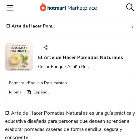
Ir
Ir
Ir
al
a
al
contenido
la
pie
principal
página
de
El Arte de Hacer Pomadas Naturales
de
página
pago
El Arte de Hacer Pomadas Naturales
Cesar Enrique Acuña Ruiz
Formato
:
eBooks o Documentos
Idioma
:
Español
El Arte de Hacer Pomadas Naturales es una guía práctica y
educativa diseñada para personas que desean aprender a
elaborar pomadas caseras de forma sencilla, segura y
consciente.