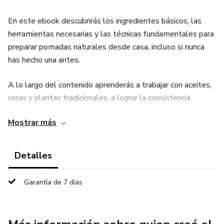
En este ebook descubrirás los ingredientes básicos, las
herramientas necesarias y las técnicas fundamentales para
preparar pomadas naturales desde casa, incluso si nunca
has hecho una antes.
A lo largo del contenido aprenderás a trabajar con aceites,
ceras y plantas tradicionales, a lograr la consistencia
adecuada, a conservar correctamente tus preparaciones y a
Mostrar más
aplicar tus pomadas de manera responsable dentro del
cuidado personal diario.
Detalles
Incluye recetas paso a paso, consejos prácticos,
precauciones de uso y recomendaciones para adaptar cada
Garantía de 7 días
preparación según tus necesidades.