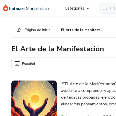
Ir
Ir
Ir
Categorías
al
a
al
contenido
la
pie
principal
página
de
Página de inicio
El Arte de la Manifestación
de
página
pago
El Arte de la Manifestación
Español
*"El Arte de la Manifestación"
ayudarte a comprender y aplicar
de técnicas probadas, ejercic
alinear tus pensamientos, emo