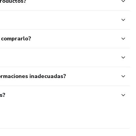
productos?
 comprarlo?
ormaciones inadecuadas?
s?