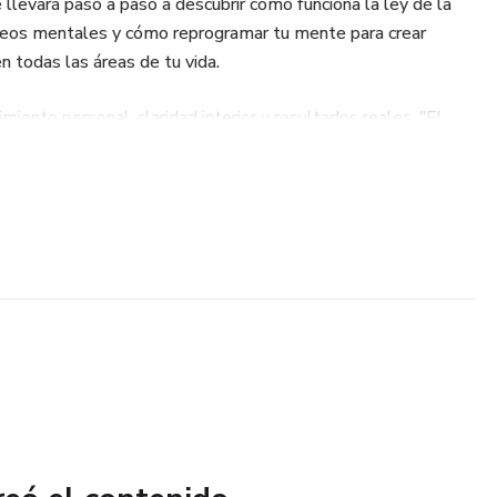
llevará paso a paso a descubrir cómo funciona la ley de la
queos mentales y cómo reprogramar tu mente para crear
n todas las áreas de tu vida.
miento personal, claridad interior y resultados reales, "El
onvertirá en tu manual de referencia para materializar tus
 efectiva.*