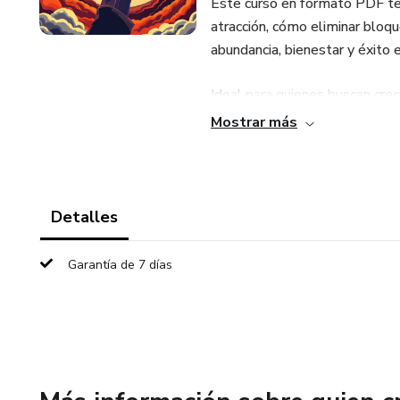
Este curso en formato PDF te 
atracción, cómo eliminar blo
abundancia, bienestar y éxito e
Ideal para quienes buscan creci
Arte de la Manifestación" se c
Mostrar más
sueños de manera consciente y
Detalles
Garantía de 7 días