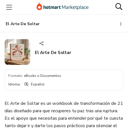
Ir
Ir
Ir
al
a
al
contenido
la
pie
principal
página
de
El Arte De Soltar
de
página
pago
El Arte De Soltar
Formato
:
eBooks o Documentos
Idioma
:
Español
El Arte de Soltar es un workbook de transformación de 21
días diseñado para que recuperes tu paz tras una ruptura.
Es el apoyo que necesitas para entender por qué te cuesta
tanto dejar ir y darte los pasos prácticos para silenciar el