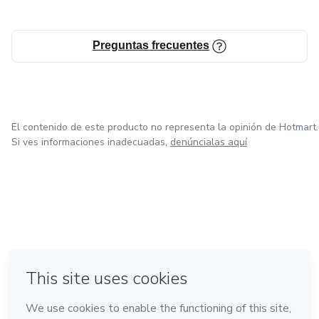
Preguntas frecuentes
El contenido de este producto no representa la opinión de Hotmart.
Si ves informaciones inadecuadas,
denúncialas aquí
en Ciudad de México
en Bogotá
en Amsterdam
en Madrid
en Belo Horizonte
Hecho con
❤