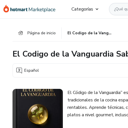
Ir
Ir
Ir
Categorías
al
a
al
contenido
la
pie
principal
página
de
Página de inicio
El Codigo de la Vanguardia Sabores de Espana Reinventados
de
página
pago
El Codigo de la Vanguardia S
Español
El Código de la Vanguardia” e
tradicionales de la cocina es
rentables. Aprende técnicas, 
platos a nivel gourmet, inclu