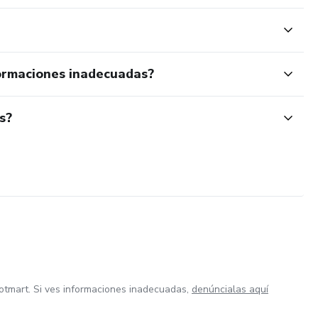
ormaciones inadecuadas?
s?
otmart. Si ves informaciones inadecuadas,
denúncialas aquí