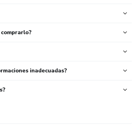
 comprarlo?
ormaciones inadecuadas?
s?