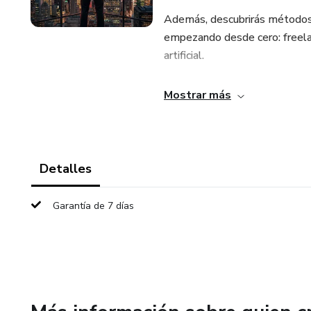
Además, descubrirás métodos r
empezando desde cero: freelanc
artificial.
Todo está explicado de forma p
Mostrar más
a la acción.
Si estás cansado de seguir en
empezar.
Detalles
Garantía de 7 días