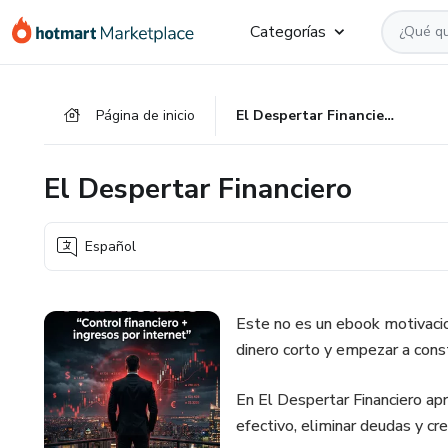
Ir
Ir
Ir
Categorías
al
a
al
contenido
la
pie
principal
página
de
Página de inicio
El Despertar Financiero
de
página
pago
El Despertar Financiero
Español
Este no es un ebook motivacion
dinero corto y empezar a const
En El Despertar Financiero ap
efectivo, eliminar deudas y cre