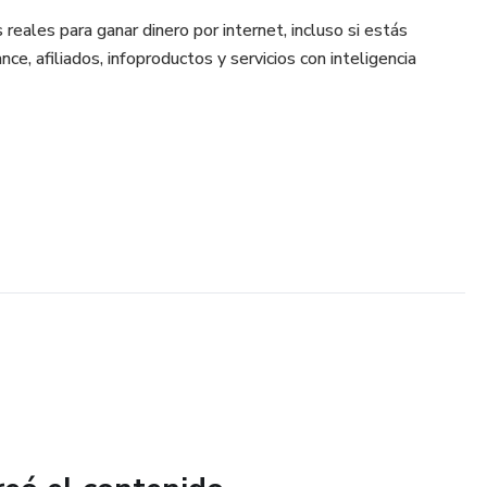
eales para ganar dinero por internet, incluso si estás
e, afiliados, infoproductos y servicios con inteligencia
ráctica, sin rodeos, con pasos claros para pasar de la teoría
 el mismo lugar, este material te muestra por dónde