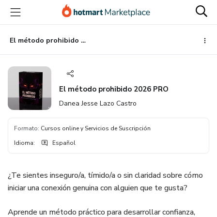
Ir
Ir
Ir
al
a
al
contenido
la
pie
principal
página
de
El método prohibido 2026 PRO
de
página
pago
El método prohibido 2026 PRO
Danea Jesse Lazo Castro
Formato
:
Cursos online y Servicios de Suscripción
Idioma
:
Español
¿Te sientes inseguro/a, tímido/a o sin claridad sobre cómo
iniciar una conexión genuina con alguien que te gusta?
Aprende un método práctico para desarrollar confianza,