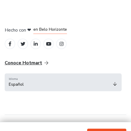
en Ciudad de México
en Bogotá
en Amsterdam
en Madrid
en Belo Horizonte
Hecho con
❤
Conoce Hotmart
Idioma
Español