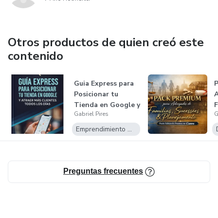
Otros productos de quien creó este
contenido
Guia Express para
P
Posicionar tu
Tienda en Google y
F
Gabriel Pires
G
Atraer Ma...
e
Emprendimiento Digital
Preguntas frecuentes