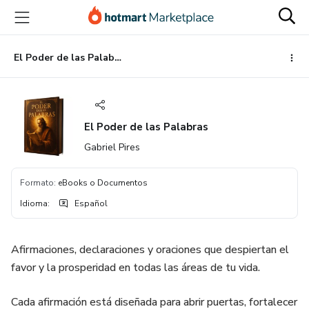
Ir
Ir
Ir
al
a
al
contenido
la
pie
principal
página
de
El Poder de las Palabras
de
página
pago
El Poder de las Palabras
Gabriel Pires
Formato
:
eBooks o Documentos
Idioma
:
Español
Afirmaciones, declaraciones y oraciones que despiertan el
favor y la prosperidad en todas las áreas de tu vida.
Cada afirmación está diseñada para abrir puertas, fortalecer