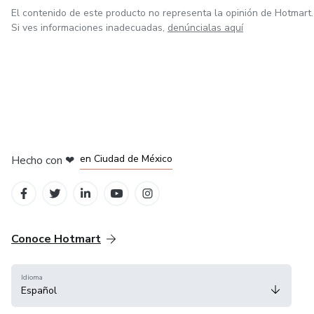
El contenido de este producto no representa la opinión de Hotmart.
Si ves informaciones inadecuadas,
denúncialas aquí
en Bogotá
en Amsterdam
en Madrid
en Ciudad de México
Hecho con
❤
en Belo Horizonte
Conoce Hotmart
Idioma
Español