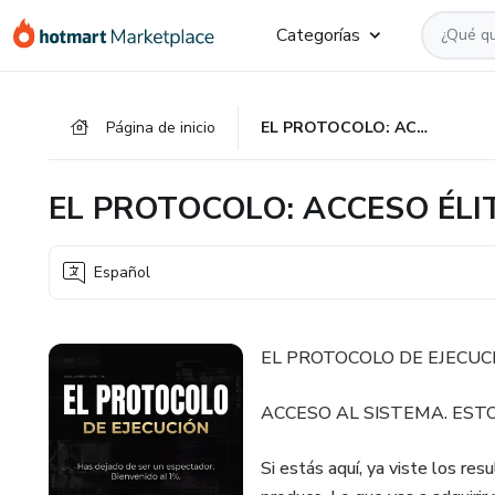
Ir
Ir
Ir
Categorías
al
a
al
contenido
la
pie
principal
página
de
Página de inicio
EL PROTOCOLO: ACCESO ÉLITE
de
página
pago
EL PROTOCOLO: ACCESO ÉLI
Español
EL PROTOCOLO DE EJECUC
ACCESO AL SISTEMA. EST
Si estás aquí, ya viste los res