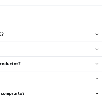
E?
productos?
 comprarlo?