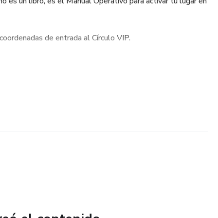
no es un libro, es el Manual Operativo para activar tu lugar en
oordenadas de entrada al Círculo VIP.
AR:
ogramación (Software Mental).
es de Liquidez (Estructura de Extracción).
mamento (Terminal de cobro y operativa).
 VIP. EL OBJETIVO ÚNICO:
rio para recibir mis directrices diarias. En el Canal VIP es
 donde recibes las coordenadas de ejecución en tiempo real.