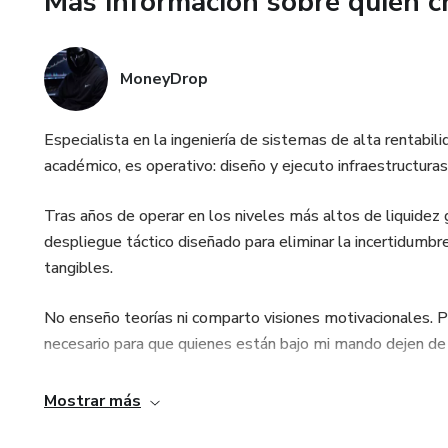
Más información sobre quien c
ADVERTENCIA: No busques expl
ejecutores. Si necesitas que t
MoneyDrop
El sistema ya está corriendo. 
— Money Drop.
Especialista en la ingeniería de sistemas de alta rentabi
académico, es operativo: diseño y ejecuto infraestructuras 
Tras años de operar en los niveles más altos de liquid
despliegue táctico diseñado para eliminar la incertidumb
tangibles.
No enseño teorías ni comparto visiones motivacionales. 
necesario para que quienes están bajo mi mando dejen de 
En este nivel, el éxito no es una posibilidad; es una conse
Mostrar más
El dinero no tiene sentimientos. La ejecución, tampoco.