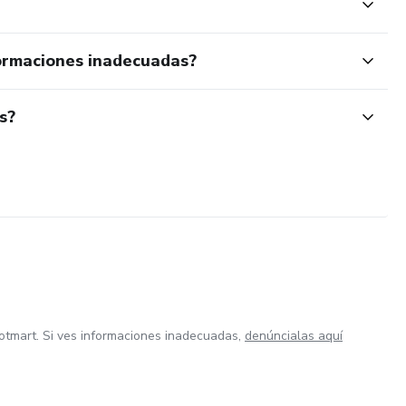
ormaciones inadecuadas?
s?
otmart. Si ves informaciones inadecuadas,
denúncialas aquí