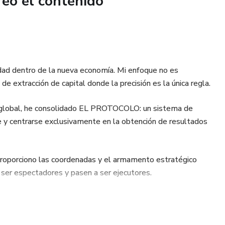
reó el contenido
icaciones. Busca resultados. El acceso es solo para
e convenzan, este no es tu lugar.
¿Ejecutas o deslizas?
lidad dentro de la nueva economía. Mi enfoque no es
de extracción de capital donde la precisión es la única regla.
ez global, he consolidado EL PROTOCOLO: un sistema de
re y centrarse exclusivamente en la obtención de resultados
Proporciono las coordenadas y el armamento estratégico
ser espectadores y pasen a ser ejecutores.
cuencia de seguir el sistema.