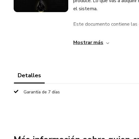
produce. Lo que vas a adquirir 
el sistema.
Este documento contiene las c
LO QUE RECIBES AL ACTIV
Mostrar más
FASE 01: Protocolo de Despr
FASE 02: Despliegue de Motor
Detalles
FASE 03: Configuración de Ar
Garantía de 7 días
FASE 04: ACCESO AL CANAL
Este manual es el paso obligato
donde el sistema cobra vida y